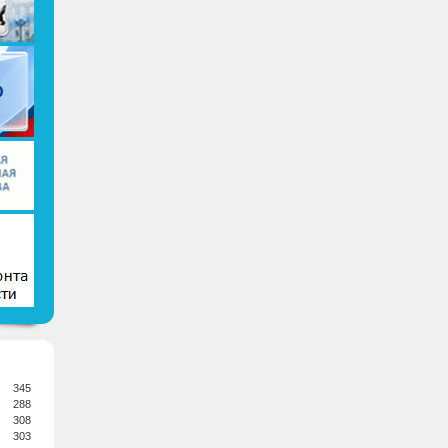
345
288
308
303