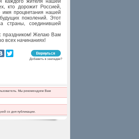
я каждого жителя нашей
х, кто дорожит Россией,
о имя процветания нашей
будущих поколений. Этот
а страны, соединившей
с праздником! Желаю Вам
во всех начинаниях!
Добавить в закладки?
ользователь. Мы рекомендуем Вам
ней со дня публикации.