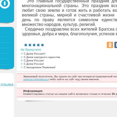
Это главный государственный праздник дл
многонациональной страны. Это праздник все
любит свою землю и готов жить и работать в
великой страны, мирной и счастливой жизни 
день по праву является символом единств
множество народов, культур, религий.
Сердечно поздравляю всех жителей Братска 
здоровья, добра и мира, благополучия, успехов 
Не Пропустите:
С Днём России!!!
С Днем народного единства
С Днем России!
С Днём России!
С праздником Первомая!
Уважаемый посетитель, Вы зашли на сайт как незарегистрированный п
зарегистрироваться
либо зайти на сайт под своим именем.
созыва
Информация
Комментировать статьи на нашем сайте возможно только в течении
30
д