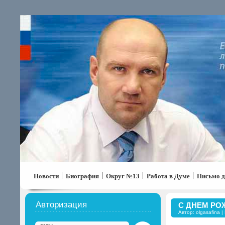
Новости
Биография
Округ №13
Работа в Думе
Письмо д
Авторизация
С ДНЕМ РО
Автор:
olgasafina
|