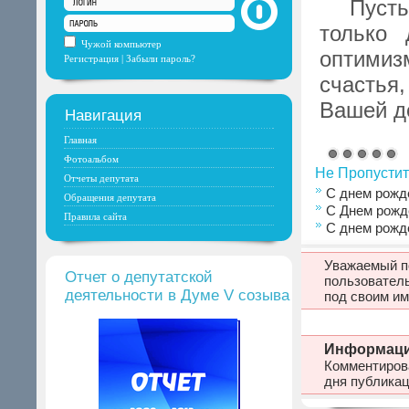
Пусть 
только 
Чужой компьютер
оптимиз
Регистрация
|
Забыли пароль?
счастья
Вашей де
Навигация
Главная
Фотоальбом
Не Пропустит
Отчеты депутата
С днем рожд
Обращения депутата
С Днем рожд
Правила сайта
С днем рожд
Уважаемый по
Отчет о депутатской
пользовател
деятельности в Думе V созыва
под своим им
Информац
Комментирова
дня публикац