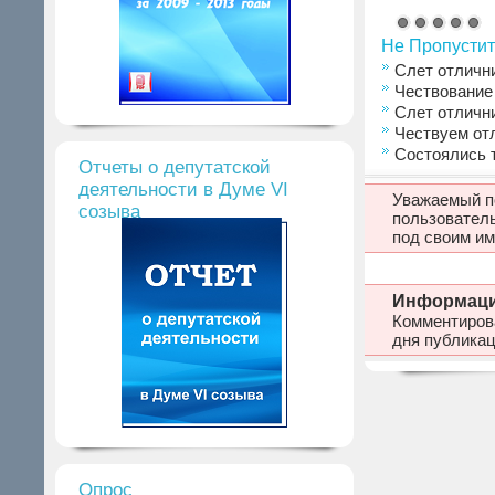
Не Пропустит
Слет отличн
Чествование
Слет отличн
Чествуем от
Состоялись 
Отчеты о депутатской
деятельности в Думе VI
Уважаемый по
созыва
пользовател
под своим им
Информац
Комментирова
дня публикац
Опрос