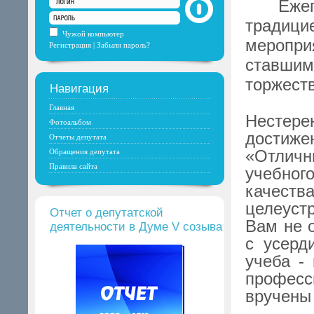
Еже
традиц
Чужой компьютер
мероприя
Регистрация
|
Забыли пароль?
ставшим
торжест
Навигация
Почетн
Главная
Нестер
Фотоальбом
достиже
Отчеты депутата
«Отлич
Обращения депутата
Правила сайта
учебного
качеств
целеуст
Отчет о депутатской
Вам не о
деятельности в Думе V созыва
с усерд
учеба -
професси
вручены 