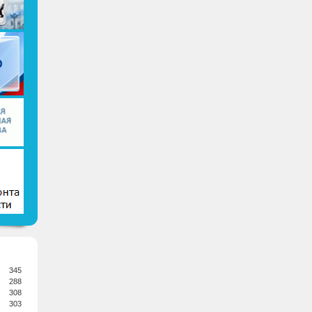
345
288
308
303