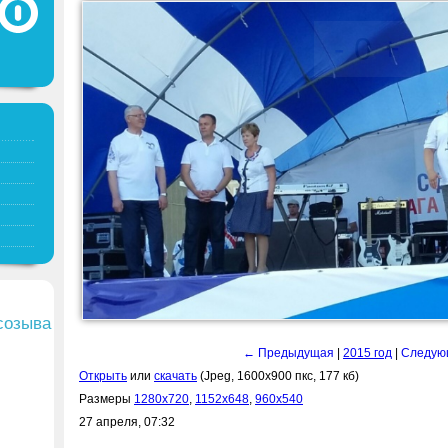
-
0
+
созыва
← Предыдущая
|
2015 год
|
Следую
Открыть
или
скачать
(Jpeg, 1600x900 пкс, 177 кб)
Размеры
1280x720
,
1152x648
,
960x540
27 апреля, 07:32