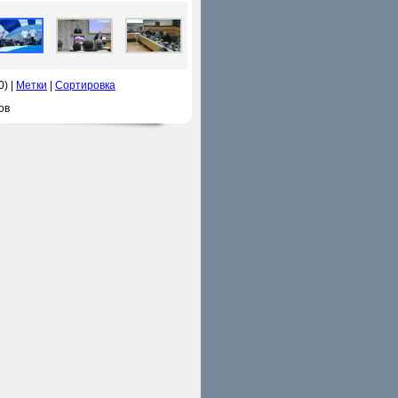
0) |
Метки
|
Сортировка
ов