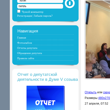
Чужой компьютер
Регистрация
|
Забыли пароль?
Навигация
Главная
Фотоальбом
Отчеты депутата
Обращения депутата
Правила сайта
Отчет о депутатской
деятельности в Думе V созыва
Открыть
или
скач
Размеры
480x270
27 апреля, 07:52