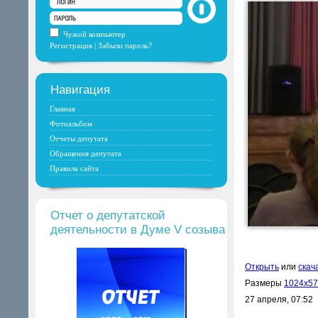
Чужой компьютер
Регистрация
|
Забыли пароль?
Навигация
Главная
Фотоальбом
Отчеты депутата
Обращения депутата
Правила сайта
Отчет о депутатской
деятельности в Думе V созыва
Открыть
или
скач
Размеры
1024x5
27 апреля, 07:52